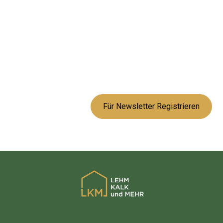
Bleiben Sie
informiert mit uns!
Abonnieren Sie unseren Newsletter für Neuigkeiten und
Angebote zu natürlichen Baustoffen.
Oder folgen Sie uns auf unseren Social Media Kanälen.
Für Newsletter Registrieren