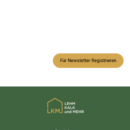
Bleiben Sie
informiert mit uns!
Abonnieren Sie unseren Newsletter für Neuigkeiten und
Angebote zu natürlichen Baustoffen.
Oder folgen Sie uns auf unseren Social Media Kanälen.
Für Newsletter Registrieren