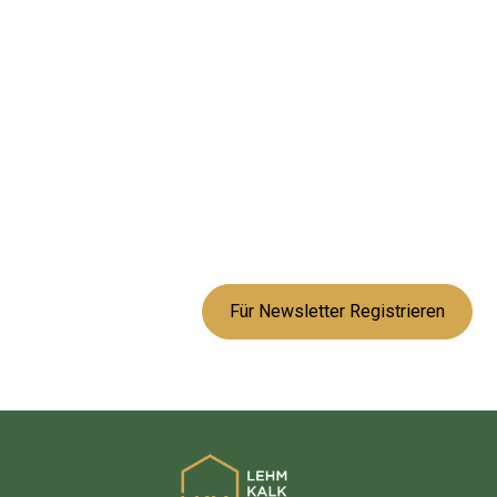
Bleiben Sie
informiert mit uns!
Abonnieren Sie unseren Newsletter für Neuigkeiten und
Angebote zu natürlichen Baustoffen.
Oder folgen Sie uns auf unseren Social Media Kanälen.
Für Newsletter Registrieren