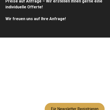
Preise auf Anfrage – Wir erstellen Ihnen gerne eine
individuelle Offerte!
Wir freuen uns auf Ihre Anfrage!
Bleiben Sie
informiert mit uns!
Abonnieren Sie unseren Newsletter für Neuigkeiten und
Angebote zu natürlichen Baustoffen.
Oder folgen Sie uns auf unseren Social Media Kanälen.
Für Newsletter Registrieren