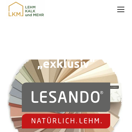
Farbtonkarten-Set
„exklusiv“